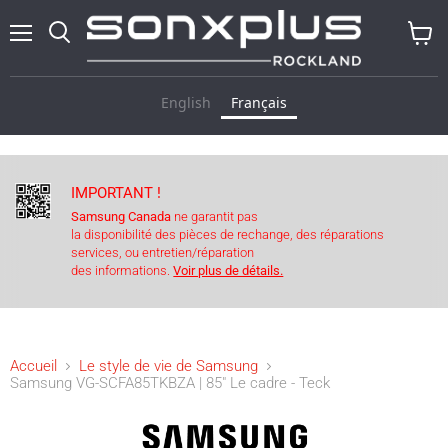
Menu
Recherche
Voir
le
panier
English
Français
IMPORTANT !
Samsung Canada
ne garantit pas
la disponibilité des pièces de rechange, des réparations
services, ou entretien/réparation
des informations.
Voir plus de détails.
Accueil
Le style de vie de Samsung
Samsung VG-SCFA85TKBZA | 85" Le cadre - Teck