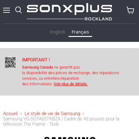
Menu
Recherche
Voir
le
panier
English
Français
IMPORTANT !
Samsung Canada
ne garantit pas
la disponibilité des pièces de rechange, des réparations
services, ou entretien/réparation
des informations.
Voir plus de détails.
Accueil
Le style de vie de Samsung
Samsung VG-SCFA65TKBZA | Cadre de 43 pouces pour la
télévision The Frame - Teck