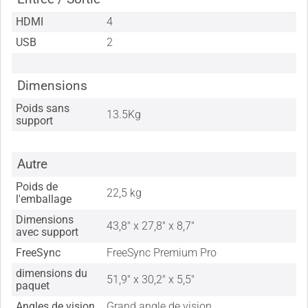
HDMI
4
USB
2
Dimensions
Poids sans
13.5Kg
support
Autre
Poids de
22,5 kg
l'emballage
Dimensions
43,8" x 27,8" x 8,7"
avec support
FreeSync
FreeSync Premium Pro
dimensions du
51,9" x 30,2" x 5,5"
paquet
Angles de vision
Grand angle de vision