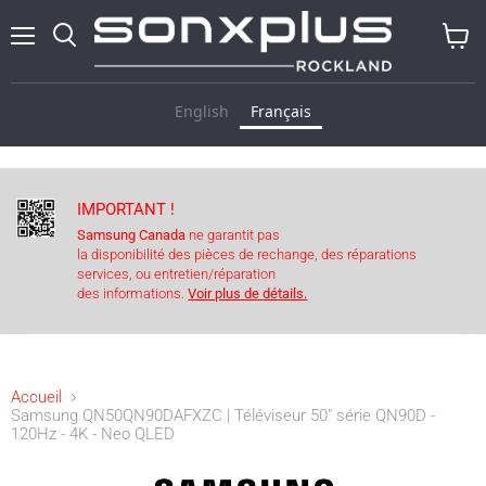
Menu
Recherche
Voir
le
panier
English
Français
IMPORTANT !
Samsung Canada
ne garantit pas
la disponibilité des pièces de rechange, des réparations
services, ou entretien/réparation
des informations.
Voir plus de détails.
Accueil
Samsung QN50QN90DAFXZC | Téléviseur 50" série QN90D -
120Hz - 4K - Neo QLED