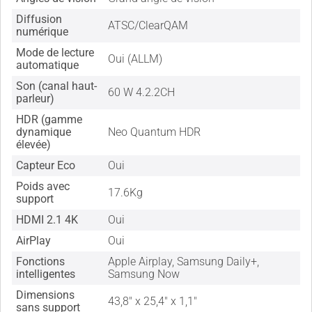
Diffusion
ATSC/ClearQAM
numérique
Mode de lecture
Oui (ALLM)
automatique
Son (canal haut-
60 W 4.2.2CH
parleur)
HDR (gamme
dynamique
Neo Quantum HDR
élevée)
Capteur Eco
Oui
Poids avec
17.6Kg
support
HDMI 2.1 4K
Oui
AirPlay
Oui
Fonctions
Apple Airplay, Samsung Daily+,
intelligentes
Samsung Now
Dimensions
43,8" x 25,4" x 1,1"
sans support