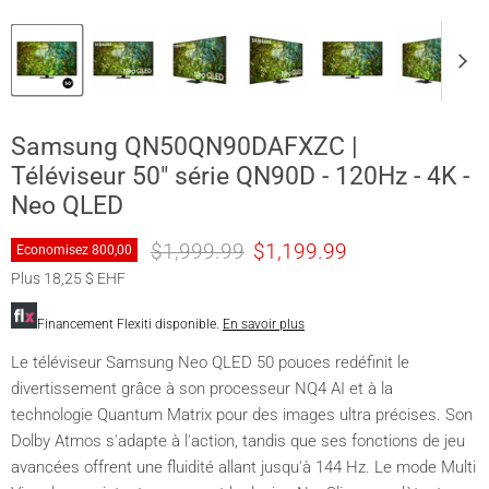
Samsung QN50QN90DAFXZC |
Téléviseur 50" série QN90D - 120Hz - 4K -
Neo QLED
Prix original
Prix actuel
$1,999.99
$1,199.99
Economisez
800,00
Plus 18,25 $ EHF
Financement Flexiti disponible.
En savoir plus
Le téléviseur Samsung Neo QLED 50 pouces redéfinit le
divertissement grâce à son processeur NQ4 AI et à la
technologie Quantum Matrix pour des images ultra précises. Son
Dolby Atmos s'adapte à l'action, tandis que ses fonctions de jeu
avancées offrent une fluidité allant jusqu'à 144 Hz. Le mode Multi